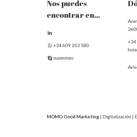
Nos puedes
Dó
encontrar en…
Aven
2600
+34
+34 609 203 580
hol
susmoneo
Avis
MOMO Good Marketing
| Digitalización |