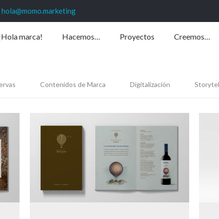
hola@momo.marketing
¡Hola marca!
Hacemos…
Proyectos
Creemos…
ervas
Contenidos de Marca
Digitalización
Storytel