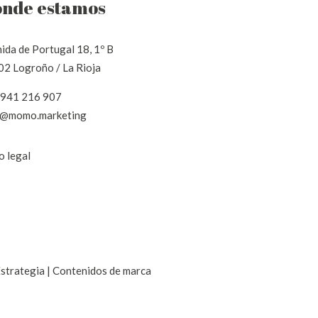
nde estamos
ida de Portugal 18, 1º B
2 Logroño / La Rioja
 941 216 907
a@momo.marketing
o legal
 Estrategia | Contenidos de marca