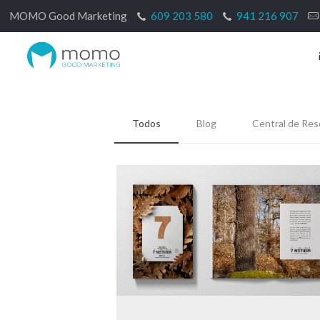
MOMO Good Marketing
609 203 580
941 216 907
Todos
Blog
Central de Res